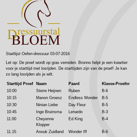
Startlijst Oefen-dressuur 03-07-2016
Let op: De proef wordt op gras verreden. Bronno helpt je een kwartier
voor je starttijd met losrijden. De starttijden zijn van de proef! Je kan
zo lang losrijden als je wilt.
Starttijd Proef
Naam
Paard
Klasse-Proefnr
10:00
Sterre Heijnen
Ruben
B-6
10:15
Manon Groesz
Endless Wonder
B-5
10:30
Ninian Liebe
Day Fleur
B-5
10:45
Inge Bruinsma
Lenardo
B-3
11:00
Cheyenne
Ed King
B-4
Klopper
11.15
Anouk Zuidland
Wonder Iff
B-6