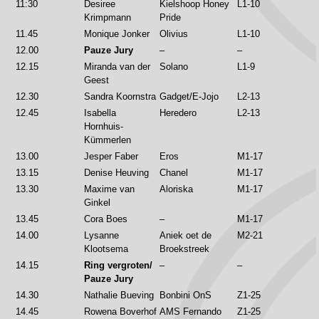
11:30
Desiree
Kielshoop Honey
L1-10
Krimpmann
Pride
11.45
Monique Jonker
Olivius
L1-10
12.00
Pauze Jury
–
–
12.15
Miranda van der
Solano
L1-9
Geest
12.30
Sandra Koornstra
Gadget/E-Jojo
L2-13
12.45
Isabella
Heredero
L2-13
Hornhuis-
Kümmerlen
13.00
Jesper Faber
Eros
M1-17
13.15
Denise Heuving
Chanel
M1-17
13.30
Maxime van
Aloriska
M1-17
Ginkel
13.45
Cora Boes
–
M1-17
14.00
Lysanne
Aniek oet de
M2-21
Klootsema
Broekstreek
14.15
Ring vergroten/
–
–
Pauze Jury
14.30
Nathalie Bueving
Bonbini OnS
Z1-25
14.45
Rowena Boverhof
AMS Fernando
Z1-25