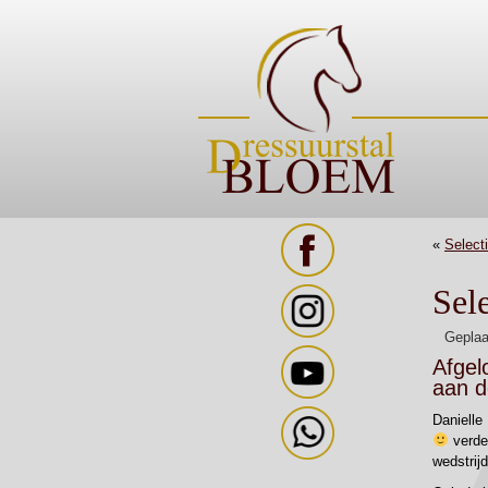
«
Select
Sel
Geplaa
Afgel
aan d
Danielle
verder
wedstrij