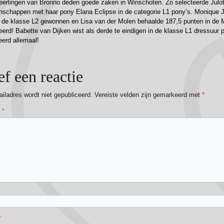
eerlingen van Bronno deden goede zaken in Winschoten. Zo selecteerde Julo
schappen met haar pony Elana Eclipse in de categorie L1 pony’s. Monique J
 de klasse L2 gewonnen en Lisa van der Molen behaalde 187,5 punten in de M
eerd! Babette van Dijken wist als derde te eindigen in de klasse L1 dressuur
eerd allemaal!
f een reactie
iladres wordt niet gepubliceerd.
Vereiste velden zijn gemarkeerd met
*
e
*
*