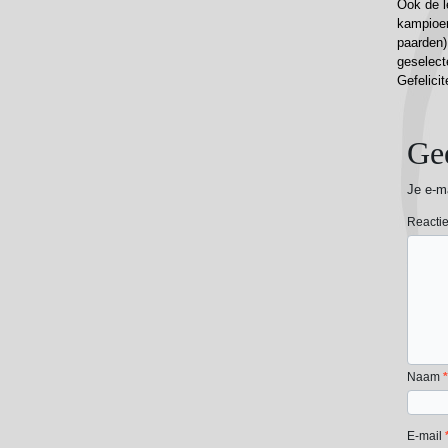
Ook de l
kampioen
paarden)
geselect
Gefelicit
Gee
Je e-ma
Reacti
Naam
*
E-mail